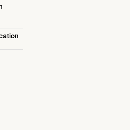
n
cation