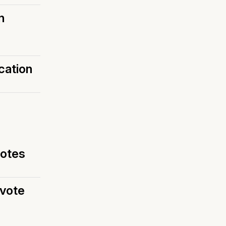
n
cation
votes
 vote