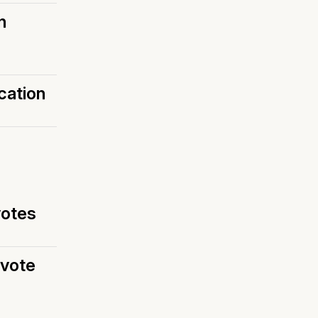
n
cation
votes
 vote