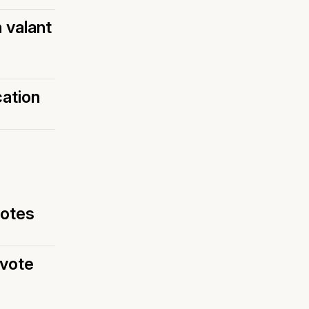
 valant
cation
votes
 vote