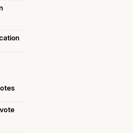
n
cation
votes
 vote