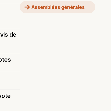
Assemblées générales
vis de
otes
vote